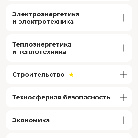
Электроэнергетика
и электротехника
Теплоэнергетика
и теплотехника
Подберите мне программу
Строительство
★
Стоимость
обучения
Техносферная безопасность
7 500
₽/мес
Рассрочка от
Экономика
81 000
Цена за год от
₽*