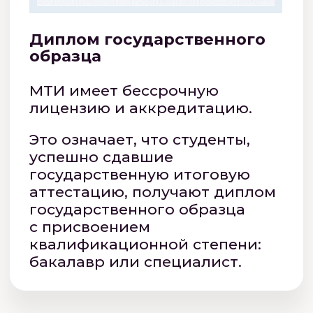
У студентов МТИ есть личный
кабинет, где размещаются
видеолекции и электронные
учебники. Учебные материалы
можно изучать в удобное
время с компьютера, планшета
или телефона.
Практические
занятия
Практические занятия
проходят в личном кабинете
на электронной платформе
под руководством экспертов
и преподавателей.
Экзамены
и зачеты