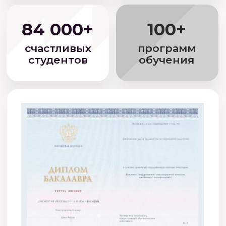
Пройди оформление
3
в офисе или
дистанционно
Обучайся в МТИ
4
Приступай к обучению
Как устроено
обучение?
Видеолекции