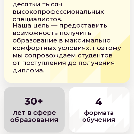
результатов сдачи
вступительных
экзаменов
Как поступить
Оставь заявку
1
наши специалисты
свяжутся с вами
Подай документы
2
онлайн
без выезда в Москву