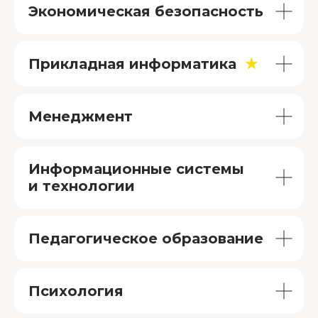
Экономическая безопасность
*Скидка действует только
до конца месяца
Условия предоставления услуг
Прикладная информатика
★
Поступить
Менеджмент
Предоставим
Информационные системы
необходимые
и технологии
документы
для
получения налогового
вычета в размере
до 13%
от суммы,
Педагогическое образование
потраченной
на обучение
Психология