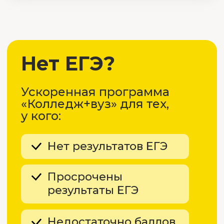
Экзамены и зачеты сдаются
онлайн через электронную
платформу. Вас будет
поддерживать команда
кураторов!
Защита
диплома
Итоговая аттестация проходит
на кампусе вуза. Для
студентов, проживающих
в регионах, доступен
дистанционный формат.
Отзывы об МТИ