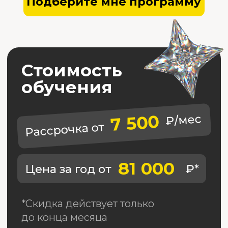
30+
4
лет в сфере
формата
образования
обучения
84 000+
100+
счастливых
программ
студентов
обучения