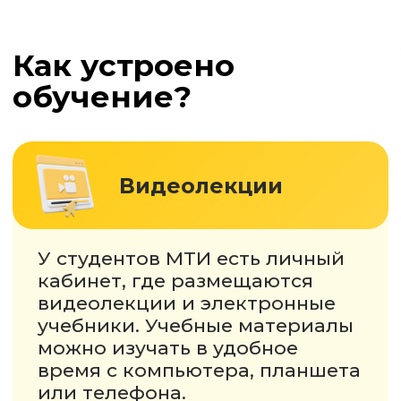
Государственная аккредитация
№ А007-00115-77/01000286
Посмотреть
Образовательная лицензия
№ Л035−00115−77/00096 861
Посмотреть