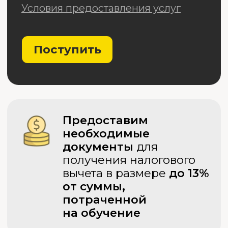
Диплом государственного
образца
МТИ имеет бессрочную
лицензию и аккредитацию.
Это означает, что студенты,
успешно сдавшие
государственную итоговую
аттестацию, получают диплом
государственного образца
с присвоением
квалификационной степени:
бакалавр или специалист.
Нет ЕГЭ?