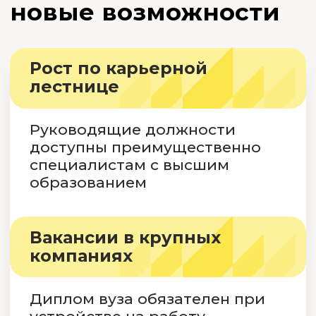
компаниях
Диплом вуза обязателен при
устройстве на работу
в государственные
корпорации и частные
холдинги
Подтверждённая
квалификация
Работодатели ценят
кандидатов, чья квалификация
подтверждена
соответствующими
документами
Увеличение доходов
Заработная плата сотрудников
с дипломом вуза выше, чем
у сотрудников без высшего