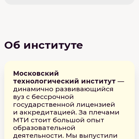
Ускоренная программа
«Колледж+вуз» для тех,
у кого:
Нет результатов ЕГЭ
Просрочены
результаты ЕГЭ
Недостаточно баллов
Не закончил
колледж или вуз
Поступить
С дипломом вуза или
колледжа принимаем
без ЕГЭ
на основании