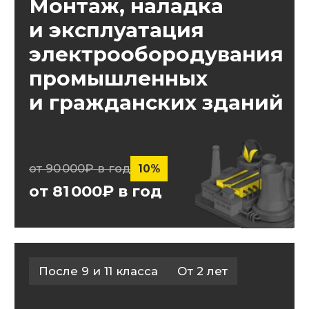
информационных
систем
и ресурсов
от 90 000₽ в год
10%
от 171 000₽ в год
После 9 и 11 класса
От 11 месяцев
Чертёжник-
конструктор
от 90 000₽ в год
10%
от 144 000₽ в год