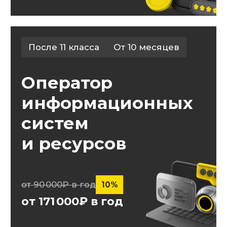
После 9 и 11 класса
От 2 лет
Графический
дизайн
от 90 000₽ в год
10%
от 81 000₽ в год
Получи бесплатную
консультацию
После 9 и 11 класса
От 3 лет
Дошкольное
образование
от 90 000₽ в год
10%