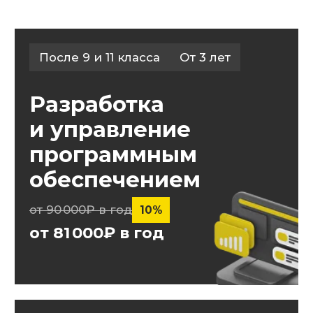
Строительство
и эксплуатация
зданий
и сооружений
от 90 000₽ в год
10%
от 81 000₽ в год
После 9 и 11 класса
От 2 лет
Экономика
и бухгалтерский
учет (по отраслям)
от 90 000₽ в год
10%
от 81 000₽ в год