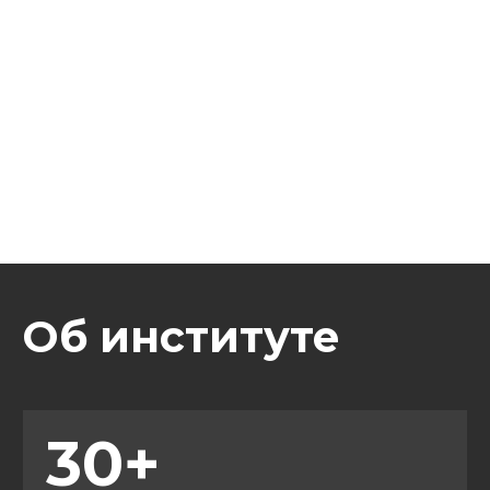
Как устроено
обучение?
Видео +
текстовый контент
Видеолекции и электронные
учебники станут доступны сразу
после зачисления
Практическая работа
Выполняйте и сдавайте домашнее
задание в удобном для себя
формате
Экзамены и зачеты