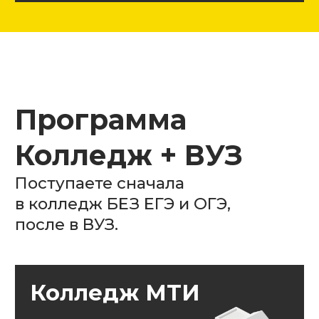
Образовательная
лицензия
Посмотреть
Диплом
государственного
образца
МТИ имеет полноценную бессрочную
лицензию
и
аккредитацию
для всех
программ подготовки, выдавая своим
выпускникам диплом