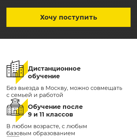
Дистанционное
обучение
Без выезда в Москву, можно совмещать
с семьей и работой
Обучение после
9 и 11 классов
В любом возрасте, с любым
базовым образованием
Подтверждённая
квалификация
Выпускники получают диплом
государственного образца
Непрерывная программа
«Колледж + вуз»
Перезачет дисциплин, поступление по
внутренним экзаменам