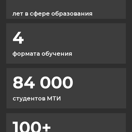
Экзамены и зачеты сдаются
онлайн через электронную
платформу
Защита диплома
Итоговая аттестация проходит
в кампусе МТИ. Для студентов
из регионов доступен
дистанционный формат
Получи бесплатную консультацию
Студенты
довольны
обучением в МТИ
Более 1200 оценок
на независимых
площадках